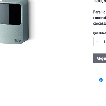
156,8
Parell d
connexi
carcass
Quantitat
Afegei