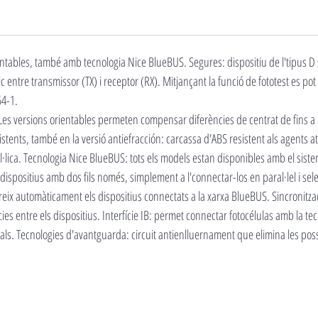
orientables, també amb tecnologia Nice BlueBUS. Segures: dispositiu de l'tipu
c entre transmissor (TX) i receptor (RX). Mitjançant la funció de fototest es pot
54-1.
 Les versions orientables permeten compensar diferències de centrat de fins 
tents, també en la versió antiefracción: carcassa d'ABS resistent als agents a
l·lica. Tecnologia Nice BlueBUS: tots els models estan disponibles amb el si
ls dispositius amb dos fils només, simplement a l'connectar-los en paral·lel i 
eix automàticament els dispositius connectats a la xarxa BlueBUS. Sincronitzac
ències entre els dispositius. Interfície IB: permet connectar fotocélulas amb la 
ls. Tecnologies d'avantguarda: circuit antienlluernament que elimina les possi