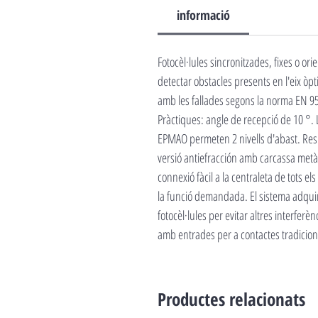
informació
Fotocèl·lules sincronitzades, fixes o 
detectar obstacles presents en l'eix òpti
amb les fallades segons la norma EN 9
Pràctiques: angle de recepció de 10 °.
EPMAO permeten 2 nivells d'abast. Resis
versió antiefracción amb carcassa metà
connexió fàcil a la centraleta de tots e
la funció demandada. El sistema adquir
fotocèl·lules per evitar altres interfer
amb entrades per a contactes tradiciona
Productes relacionats