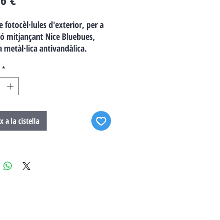
6 €
e fotocèl·lules d'exterior, per a
ó mitjançant Nice Bluebues,
a metàl·lica antivandàlica.
*
x a la cistella