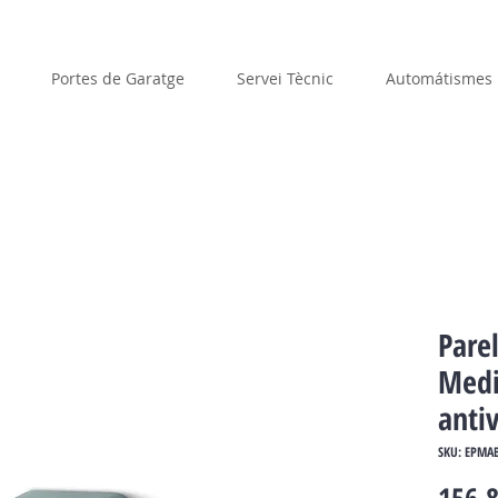
Portes de Garatge
Servei Tècnic
Automátismes
Parel
Med
anti
SKU: EPMA