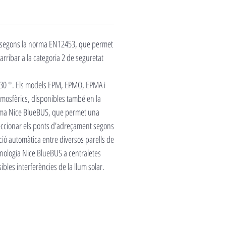
s D segons la norma EN12453, que permet
 arribar a la categoria 2 de seguretat
a 30 °. Els models EPM, EPMO, EPMA i
tmosfèrics, disponibles també en la
stema Nice BlueBUS, que permet una
seleccionar els ponts d'adreçament segons
ió automàtica entre diversos parells de
tecnologia Nice BlueBUS a centraletes
bles interferències de la llum solar.