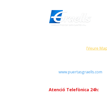
Direcció
Carrer Galícia, 101- 08223 Terra
Barcelona (Espanya)
[Veure Map
Contacte
Tel: +34 93.783.79.00
Email:
Info@puertasgraells.com
Web:
www.puertasgraells.com
Horari Atenció
al Client
Dilluns a divendres: 7:00 - 15
Atenció Telefònica 24h:
Exclusiu
Abonats.