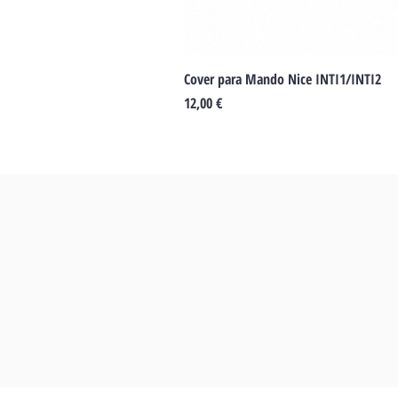
Cover para Mando Nice INTI1/INTI2
Preu
12,00 €