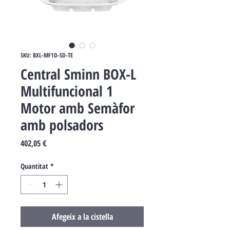
SKU: BXL-MF1D-SD-TE
Central Sminn BOX-L
Multifuncional 1
Motor amb Semàfor
amb polsadors
Price
402,05 €
Quantitat
*
Afegeix a la cistella