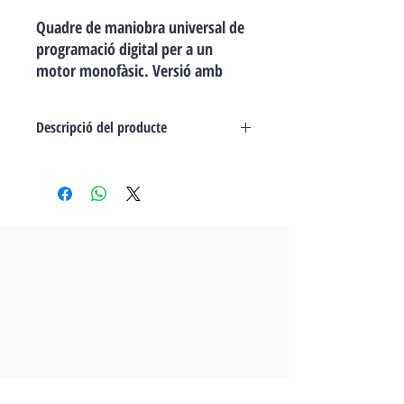
Quadre de maniobra universal de
programació digital per a un
motor monofàsic. Versió amb
targeta semàfors i amb polsadors.
Descripció del producte
La nostra pantalla LCD d'alta qualitat i el
seu teclat permeten una configuració
intuïtiva de tots els detalls de l'operació.
Potència ajustable durant l'operació i
l'arrencada.
Compatibilitat amb motors
electromecànics i hidràulics amb
funció antibloqueig.
Parada suau independent tant a
l'obertura com al tancament.