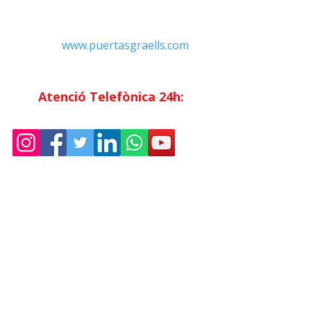
Tel:
+34 93.783.79.00
Email:
Info@puertasgraells.com
Web:
www.puertasgraells.com
Horari Atenció
al Client
Dilluns a divendres: 7:00 - 15:00
Atenció Telefònica 24h:
Exclusiu
Abonats.
Empresa
Sostenibilitat
Treballa amb nosaltres
Avís Legal
Política
de Privadesa
Condicions de Venda
Política de Cookies
Declaració d'accessibilitat