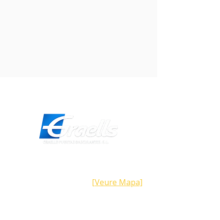
Direcció
Carrer Galícia,
101- 08223
Terrassa
Barcelona (Espanya)
[Veure Mapa]
Contacte
Tel:
+34 93.783.79.00
Email:
Info@puertasgraells.com