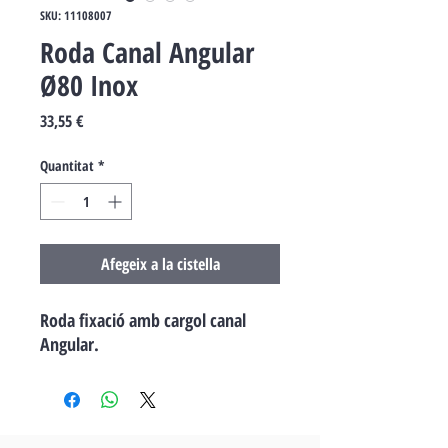
SKU: 11108007
Roda Canal Angular
Ø80 Inox
Price
33,55 €
Quantitat
*
Afegeix a la cistella
Roda fixació amb cargol canal
Angular.