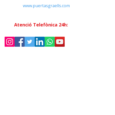
Web:
www.puertasgraells.com
Horari Atenció
al Client
Dilluns a divendres: 7:00 - 15:00
Atenció Telefònica 24h:
Exclusiu
Abonats.
Empresa
Sostenibilitat
Treballa amb nosaltres
Avís Legal
Política
de Privadesa
Condicions de Venda
Política de Cookies
Declaració d'accessibilitat