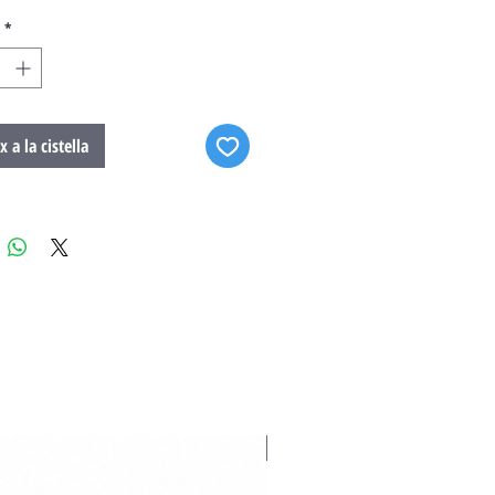
*
x a la cistella
Novedad 2026