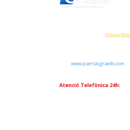
Direcció
Carrer Galícia, 101- 08223 Terra
Barcelona (Espanya)
[Veure Map
Contacte
Tel: +34 93.783.79.00
Email:
Info@puertasgraells.com
Web:
www.puertasgraells.com
Horari Atenció
al Client
Dilluns a divendres: 7:00 - 15
Atenció Telefònica 24h:
Exclusiu
Abonats.