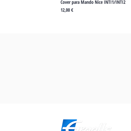
Cover para Mando Nice INTI1/INTI2
Preu
12,00 €