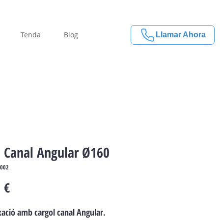
Tenda
Blog
Llamar Ahora
 Canal Angular Ø160
6002
Price
 €
xació amb cargol canal Angular.