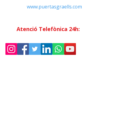
Web:
www.puertasgraells.com
Horari Atenció
al Client
Dilluns a divendres: 7:00 - 15:00
Atenció Telefònica 24h:
Exclusiu
Abonats.
Empresa
Sostenibilitat
Treballa amb nosaltres
Avís Legal
Política
de Privadesa
Condicions de Venda
Política de Cookies
Declaració d'accessibilitat