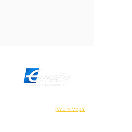
Direcció
Carrer Galícia,
101- 08223
Terrassa
Barcelona (Espanya)
[Veure Mapa]
Contacte
Tel:
+34 93.783.79.00
Email:
Info@puertasgraells.com