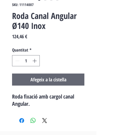
SKU: 11114007
Roda Canal Angular
Ø140 Inox
Price
124,46 €
Quantitat
*
Afegeix a la cistella
Roda fixació amb cargol canal
Angular.