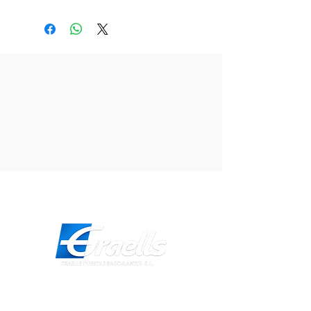
comercials lleugeres, aquest
motorreductor electromecànic
robust i fiable, mou fulles de fins
a 400 kg amb suavitat i precisió.
Direcció
Carrer Galícia,
101- 08223
Terrassa