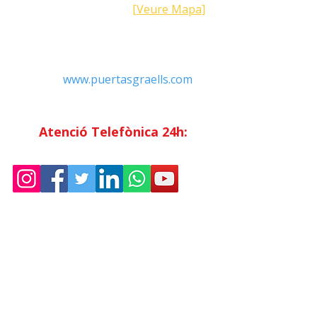
Barcelona (Espanya)
[Veure Mapa]
Contacte
Tel:
+34 93.783.79.00
Email:
Info@puertasgraells.com
Web:
www.puertasgraells.com
Horari Atenció
al Client
Dilluns a divendres: 7:00 - 15:00
Atenció Telefònica 24h:
Exclusiu
Abonats.
Empresa
Sostenibilitat
Treballa amb nosaltres
Avís Legal
Política
de Privadesa
Condicions de Venda
Política de Cookies