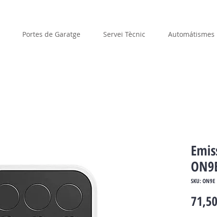
Portes de Garatge
Servei Tècnic
Automátismes
Emis
ON9
SKU: ON9E
71,50