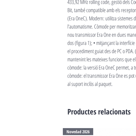
433,92 MHz rolling code, gestió dels Cod
Bit, també compatible amb els receptor
(Era OneC). Modern: utilitza sistemes 
l'automatisme. Còmode per memoritzar, f
nou transmissor Era One en dues maneres 
dos (figura 1); • mitjançant la interfíc
el procediment guiat des de PC o PDA. (
mantenint les mateixes funcions que el t
còmode: la versió Era OneC permet, a t
còmode: el transmissor Era One es pot u
al suport inclòs al paquet.
Productes relacionats
Novedad 2026