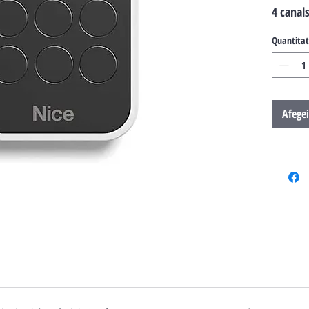
4 canal
Quantitat
Afegei