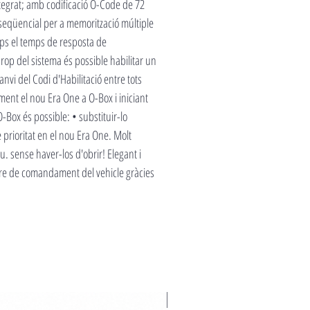
integrat; amb codificació O-Code de 72
 seqüencial per a memorització múltiple
ops el temps de resposta de
rop del sistema és possible habilitar un
nvi del Codi d'Habilitació entre tots
ement el nou Era One a O-Box i iniciant
-Box és possible: • substituir-lo
e prioritat en el nou Era One. Molt
 sense haver-los d'obrir! Elegant i
uadre de comandament del vehicle gràcies
Novedad 2026