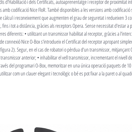
is d'Habilitació i dels Certificats, autoaprenentatge i receptor de proximitat 
s amb codificació Nice FloR. També disponibles a les versions amb codificació
de càlcul i reconeixement que augmenten el grau de seguretat i redueixen 3 c
ins i tot a distància, gràcies als receptors Opera. Sense necessitat d'estar a p
diferents: • utilitzant un transmissor habilitat al receptor, gràcies a l'interca
ie de connexió Nice O-Box s'introdueix el Certificat del receptor apropant simpl
figura 2). Segur, en el cas de robatori o pèrdua d'un transmissor, mitjançant O
ransmissor anterior; • inhabilitar el vell transmissor, incrementant el nivell d
ravés del programari O-Box, memoritzar en una única operació paquets de 10 u.
tilitzar com un clauer elegant i tecnològic o bé es pot fixar a la paret o al q