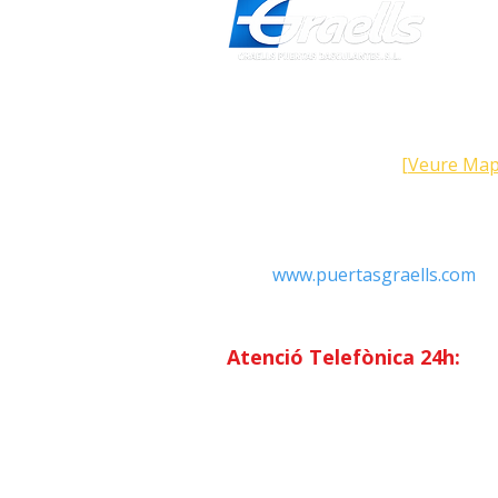
Direcció
Carrer Galícia, 101- 08223 Terra
Barcelona (Espanya)
[Veure Map
Contacte
Tel: +34 93.783.79.00
Email:
Info@puertasgraells.com
Web:
www.puertasgraells.com
Horari Atenció
al Client
Dilluns a divendres: 7:00 - 15
Atenció Telefònica 24h:
Exclusiu
Abonats.