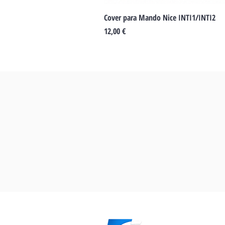
Cover para Mando Nice INTI1/INTI2
Preu
12,00 €