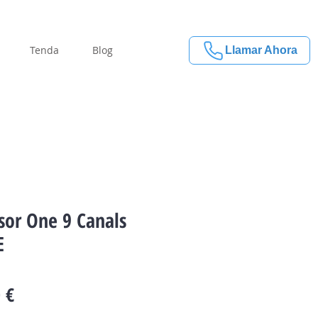
Tenda
Blog
Llamar Ahora
sor One 9 Canals
E
Price
 €