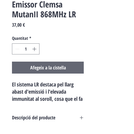
Emissor Clemsa
MutanII 868MHz LR
Price
37,00 €
Quantitat
*
Afegeix a la cistella
El sistema LR destaca pel llarg
abast d'emissió i l'elevada
immunitat al soroll, cosa que el fa
ideal per operar en entorns
adversos. El seu disseny avançat
Descripció del producte
permet instal·lar-lo en zones amb
altes interferències, en aplicacions
L'emissor Clemsa Mutan-II NT LR de llarg