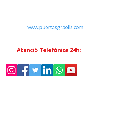
Contacte
Tel:
+34 93.783.79.00
Email:
Info@puertasgraells.com
Web:
www.puertasgraells.com
Horari Atenció
al Client
Dilluns a divendres: 7:00 - 15:00
Atenció Telefònica 24h:
Exclusiu
Abonats.
Empresa
Sostenibilitat
Treballa amb nosaltres
Avís Legal
Política
de Privadesa
Condicions de Venda
Política de Cookies
Declaració d'accessibilitat