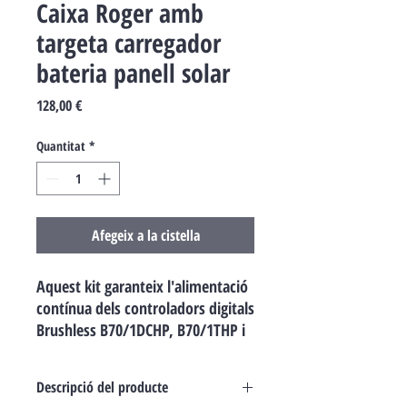
Caixa Roger amb
targeta carregador
bateria panell solar
Price
128,00 €
Quantitat
*
Afegeix a la cistella
Aquest kit garanteix l'alimentació
contínua dels controladors digitals
Brushless B70/1DCHP, B70/1THP i
EDGE1/BOX a 36V DC. Inclou
targeta de connexió, carregador
Descripció del producte
de bateries i recipient plàstic