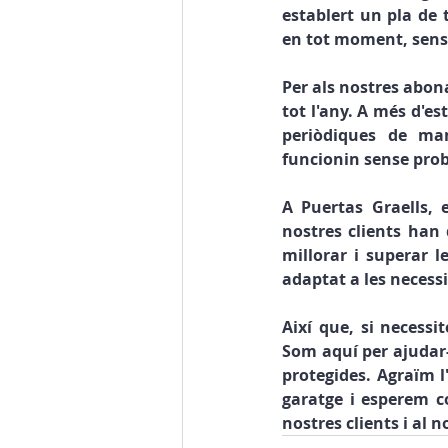
establert un pla de t
en tot moment, sense 
Per als nostres abon
tot l'any. A més d'es
periòdiques de man
funcionin sense prob
A Puertas Graells, 
nostres clients han 
millorar i superar l
adaptat a les necessi
Així que, si necessi
Som aquí per ajudar-t
protegides. Agraïm l
garatge i esperem c
nostres clients i al n