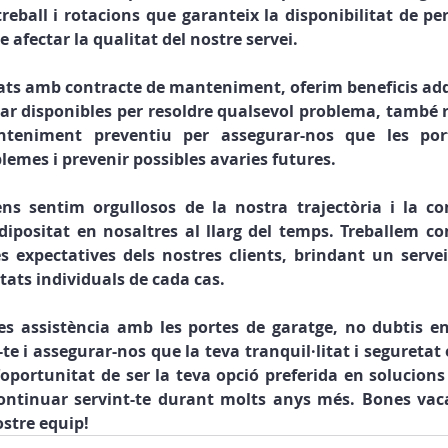
reball i rotacions que garanteix la disponibilitat de pe
afectar la qualitat del nostre servei.
ats amb contracte de manteniment, oferim beneficis add
tar disponibles per resoldre qualsevol problema, també r
teniment preventiu per assegurar-nos que les port
lemes i prevenir possibles avaries futures.
ens sentim orgullosos de la nostra trajectòria i la co
dipositat en nosaltres al llarg del temps. Treballem c
es expectatives dels nostres clients, brindant un servei 
tats individuals de cada cas.
tes assistència amb les portes de garatge, no dubtis en
e i assegurar-nos que la teva tranquil·litat i seguretat
'oportunitat de ser la teva opció preferida en solucions 
ontinuar servint-te durant molts anys més. Bones vacan
ostre equip!