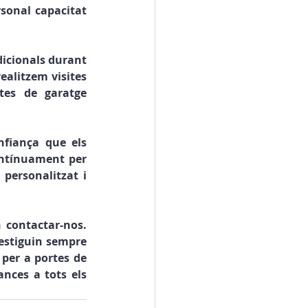
rsonal capacitat 
icionals durant 
ealitzem visites 
es de garatge 
nfiança que els 
ontínuament per 
personalitzat i 
 contactar-nos. 
 estiguin sempre 
per a portes de 
ces a tots els 