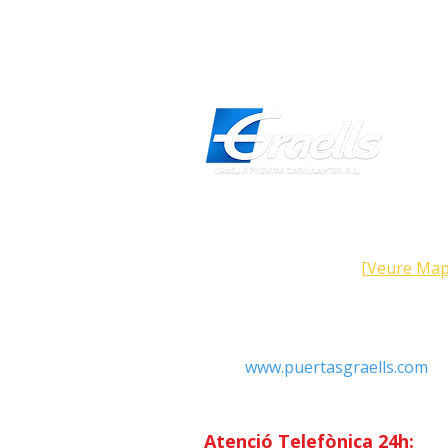
Direcció
Carrer Galícia, 101- 08223 Terra
Barcelona (Espanya)
[Veure Map
Contacte
Tel: +34 93.783.79.00
Email:
Info@puertasgraells.com
Web:
www.puertasgraells.com
Horari Atenció
al Client
Dilluns a divendres: 7:00 - 15
Atenció Telefònica 24h: