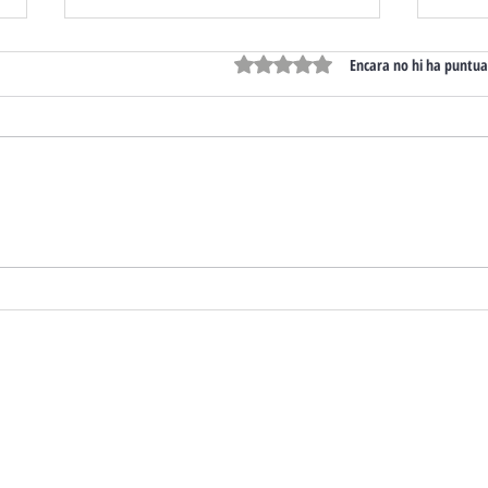
Puntuat amb 0 de 5 estrelles.
Encara no hi ha puntua
Comandaments de
Pers
garatge identificats per
vehi
usuari: més seguretat,
gara
control i tranquil·litat per
conf
a les nostres comunitats.
clie