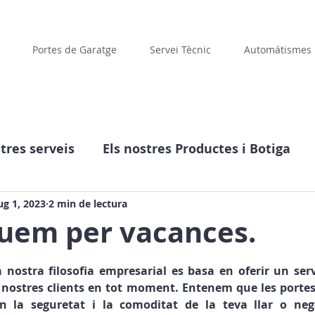
Portes de Garatge
Servei Tècnic
Automátismes
stres serveis
Els nostres Productes i Botiga
Companyia
Dades interessants
ug 1, 2023
2 min de lectura
uem per vacances.
estrelles.
a nostra filosofia empresarial es basa en oferir un serve
ostres clients en tot moment. Entenem que les portes 
n la seguretat i la comoditat de la teva llar o negoc