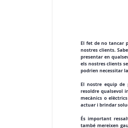
El fet de no tancar 
nostres clients. Sab
presentar en qualsev
els nostres clients 
podrien necessitar l
El nostre equip de 
resoldre qualsevol i
mecànics o elèctric
actuar i brindar solu
És important ressal
també mereixen gaud