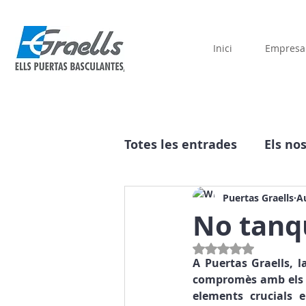
Inici
Empresa
Totes les entrades
Els no
Historia
Publicitat
Puertas Graells
A
No tanq
Puntuat amb NaN de 5 
A Puertas Graells, l
compromès amb els n
elements crucials e