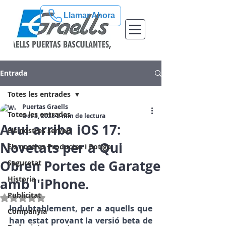
Llamar Ahora
Entrada
Totes les entrades
Puertas Graells
Totes les entrades
Oct 3, 2023
2 min de lectura
Avui arriba iOS 17:
Els nostres serveis
Novetats per a Qui
Els nostres Productes i Botiga
Obren Portes de Garatge
Seguretat
Historia
amb l'iPhone.
Publicitat
Puntuat amb NaN de 5 estrelles.
Indubtablement, per a aquells que 
Companyia
han estat provant la versió beta de 