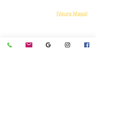
Carrer Galícia,
101- 08223
Terrassa
Barcelona (Espanya)
[Veure Mapa]
Contacte
Tel:
+34 93.783.79.00
Email:
Info@puertasgraells.com
Web:
www.puertasgraells.com
Horari Atenció
al Client
Dilluns a divendres: 7:00 - 15:00
Atenció Telefònica 24h:
Exclusiu
Abonats.
Empresa
Sostenibilitat
Treballa amb nosaltres
Avís Legal
Política
de Privadesa