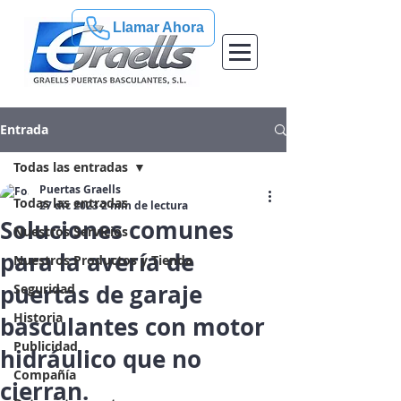
Llamar Ahora
Entrada
Todas las entradas
Puertas Graells
Todas las entradas
27 dic 2023
2 min de lectura
Soluciones comunes
Nuestros Servicios
para la avería de
Nuestros Productos y Tienda
puertas de garaje
Seguridad
Historia
basculantes con motor
Publicidad
hidráulico que no
Compañía
cierran.