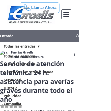
Llamar Ahora
Entrada
Todas las entradas
Puertas Graells
Todas las entradas
5 ene
2 min de lectura
Servicio de atención
Nuestros Servicios
telefónica 24 h:
Nuestros Productos y Tienda
asistencia para averías
Seguridad
Historia
graves durante todo el
Publicidad
año
Compañía
Obtuvo NaN de 5 estrellas.