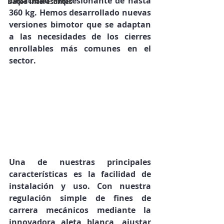
capacidad impresionante de hasta 
Datos interesantes
360 kg. Hemos desarrollado nuevas 
versiones bimotor que se adaptan 
a las necesidades de los cierres 
enrollables más comunes en el 
sector.
Una de nuestras principales 
características es la facilidad de 
instalación y uso. Con nuestra 
regulación simple de fines de 
carrera mecánicos mediante la 
innovadora aleta blanca, ajustar 