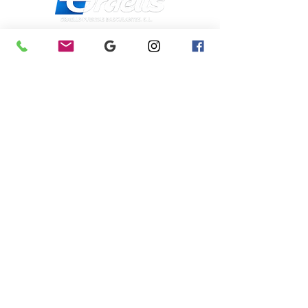
Dirección
Calle Galicia,
101- 08223
Terrassa
Barcelona (España)
[Ver Mapa]
Contacto
Tel:
+34 93.783.79.00
Email:
Info@puertasgraells.com
Web:
www.puertasgraells.com
Formulario de Contacto
Horario Atención
al Cliente
Lunes a Viernes: 7:00 - 15:00
Atención Telefónica 24h:
Exclusivo
Abonados.