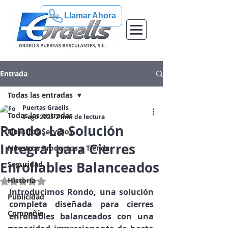
Llamar Ahora
Entrada
Todas las entradas
Puertas Graells
Todas las entradas
3 ago 2023
2 min de lectura
Rondo: La Solución
Nuestros Servicios
Integral para Cierres
Nuestros Productos y Tienda
Enrollables Balanceados
Seguridad
Historia
Obtuvo NaN de 5 estrellas.
Introducimos Rondo, una solución 
Publicidad
completa diseñada para cierres 
Compañía
enrollables balanceados con una 