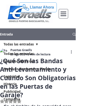
Llamar Ahora
Entrada
Todas las entradas
Puertas Graells
Todas las entradas
29 ago 2024
2 min de lectura
¿Qué Son las Bandas
Nuestros Servicios
Anti-Levantamiento y
Nuestros Productos y Tienda
Cuándo Son Obligatorias
Seguridad
Historia
en las Puertas de
Publicidad
Garaje?
Compañía
Obtuvo NaN de 5 estrellas.