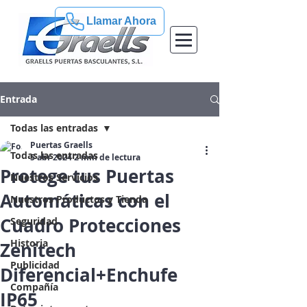
Llamar Ahora
Entrada
Todas las entradas
Puertas Graells
Todas las entradas
5 abr 2024
2 min de lectura
Protege tus Puertas
Nuestros Servicios
Automáticas con el
Nuestros Productos y Tienda
Cuadro Protecciones
Seguridad
Historia
Zenitech
Publicidad
Diferencial+Enchufe
Compañía
IP65