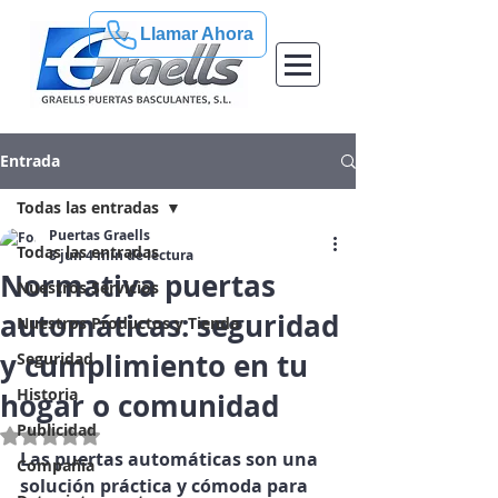
Llamar Ahora
Entrada
Todas las entradas
Puertas Graells
Todas las entradas
8 jun
4 min de lectura
Normativa puertas
Nuestros Servicios
automáticas: seguridad
Nuestros Productos y Tienda
y cumplimiento en tu
Seguridad
Historia
hogar o comunidad
Publicidad
Obtuvo NaN de 5 estrellas.
Las puertas automáticas son una 
Compañía
solución práctica y cómoda para 