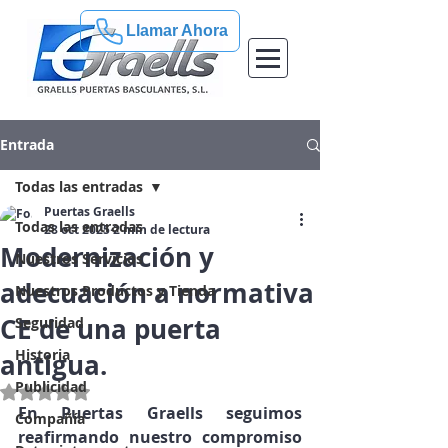
Llamar Ahora
Entrada
Todas las entradas
Puertas Graells
Todas las entradas
28 oct 2025
2 min de lectura
Modernización y
Nuestros Servicios
adecuación a normativa
Nuestros Productos y Tienda
CE de una puerta
Seguridad
Historia
antigua.
Publicidad
Obtuvo NaN de 5 estrellas.
En 
Puertas Graells
 seguimos 
Compañía
reafirmando nuestro compromiso 