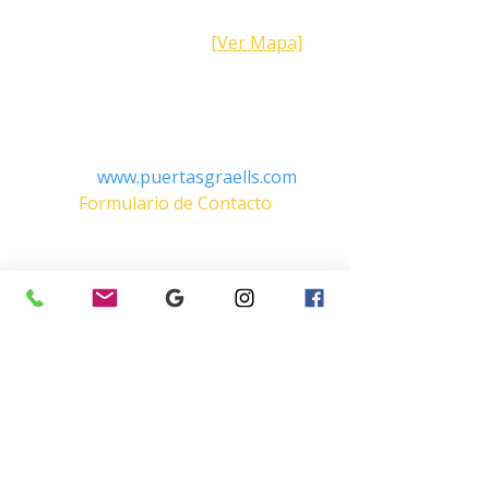
Calle Galicia,
101- 08223
Terrassa
Barcelona (España)
[Ver Mapa]
Contacto
Tel:
+34 93.783.79.00
Email:
Info@puertasgraells.com
Web:
www.puertasgraells.com
Formulario de Contacto
Horario Atención
al Cliente
Lunes a Viernes: 7:00 - 15:00
Atención Telefónica 24h:
Exclusivo
Abonados.
Empresa
Sostenibilidad