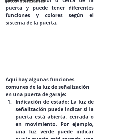
panel de control o cerca de la 
Datos interesantes
puerta y puede tener diferentes 
funciones y colores según el 
sistema de la puerta.
Aquí hay algunas funciones 
comunes de la luz de señalización 
en una puerta de garaje:
Indicación de estado: La luz de 
señalización puede indicar si la 
puerta está abierta, cerrada o 
en movimiento. Por ejemplo, 
una luz verde puede indicar 
que la puerta está cerrada, una 