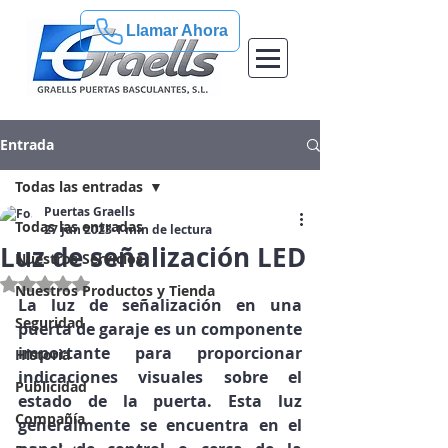
Llamar Ahora
Entrada
Todas las entradas
Puertas Graells
Todas las entradas
27 jun 2023
1 min de lectura
Luz de señalización LED
Nuestros Servicios
Obtuvo NaN de 5 estrellas.
Nuestros Productos y Tienda
La luz de señalización en una 
Seguridad
puerta de garaje es un componente 
importante para proporcionar 
Historia
indicaciones visuales sobre el 
Publicidad
estado de la puerta. Esta luz 
Compañía
generalmente se encuentra en el 