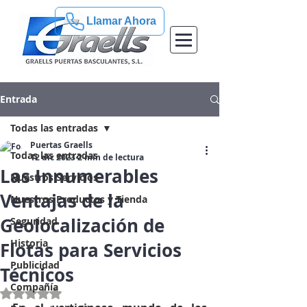
Llamar Ahora
Entrada
Todas las entradas
Puertas Graells
Todas las entradas
12 dic 2023
2 min de lectura
Las Innumerables
Nuestros Servicios
Ventajas de la
Nuestros Productos y Tienda
Geolocalización de
Seguridad
Historia
Flotas para Servicios
Publicidad
Técnicos
Compañía
Obtuvo NaN de 5 estrellas.