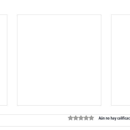
Obtuvo 0 de 5 estrellas.
Aún no hay calificac