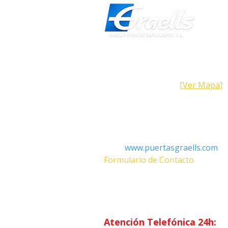
Dirección
Calle Galicia, 101- 08223 Terrass
Barcelona (España)
[Ver Mapa]
Contacto
Tel: +34 93.783.79.00
Email:
Info@puertasgraells.com
Web:
www.puertasgraells.com
Formulario de Contacto
Horario Atención
al Client
Lunes a Viernes: 7:00 - 15:00
Atención Telefónica 24h: