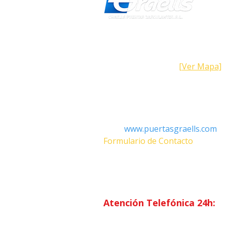
Dirección
Calle Galicia, 101- 08223 Terrass
Barcelona (España)
[Ver Mapa]
Contacto
Tel: +34 93.783.79.00
Email:
Info@puertasgraells.com
Web:
www.puertasgraells.com
Formulario de Contacto
Horario Atención
al Client
Lunes a Viernes: 7:00 - 15:00
Atención Telefónica 24h:
Exclusivo
Abonados.