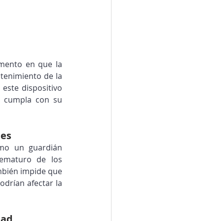
omento en que la 
enimiento de la 
este dispositivo 
a cumpla con su 
nes
mo un guardián 
ematuro de los 
bién impide que 
drían afectar la 
dad