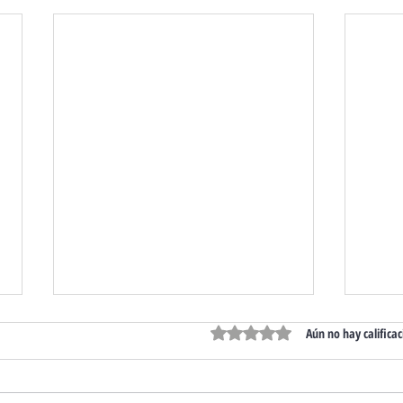
Obtuvo 0 de 5 estrellas.
Aún no hay calificac