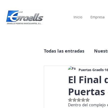
Inicio
Empresa
Todas las entradas
Nuestr
Historia
Publicidad
Puertas Graells
1
El Final
Puertas
Obtuvo NaN de 5 estre
Dentro del complejo 