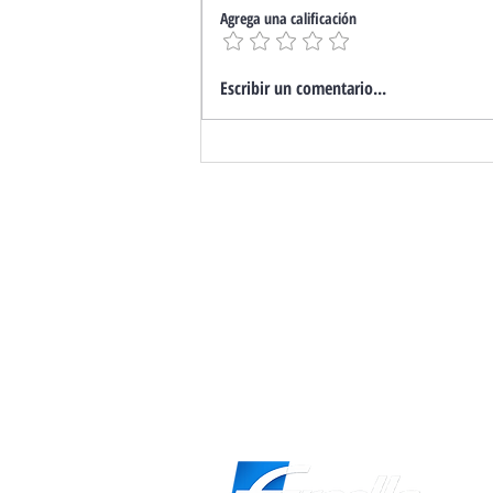
Agrega una calificación
Marcado CE. ¿Qué hacer si
Escribir un comentario...
tu Puerta no lo Tiene?