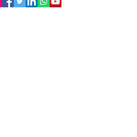
Empresa
Sostenibilidad
Trabaja con nosotros
Aviso Legal
Política
de Privacidad
Condiciones de Venta
Política de Cookies
Declaración de Accesibilidad