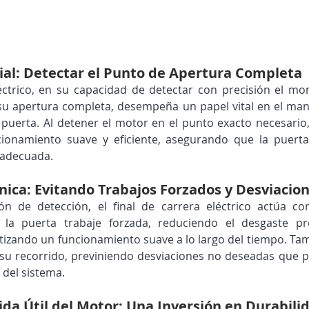
ial: Detectar el Punto de Apertura Completa
léctrico, en su capacidad de detectar con precisión el m
su apertura completa, desempeña un papel vital en el mant
a puerta. Al detener el motor en el punto exacto necesario, 
cionamiento suave y eficiente, asegurando que la puert
 adecuada.
ica: Evitando Trabajos Forzados y Desviacio
n de detección, el final de carrera eléctrico actúa co
 la puerta trabaje forzada, reduciendo el desgaste pr
izando un funcionamiento suave a lo largo del tiempo. Tam
 su recorrido, previniendo desviaciones no deseadas que po
 del sistema.
da Útil del Motor: Una Inversión en Durabili