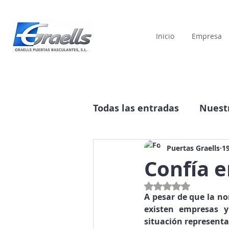
Inicio
Empresa
Todas las entradas
Nuestr
Historia
Publicidad
Puertas Graells
19
Confía e
Obtuvo NaN de 5 estre
A pesar de que la no
existen empresas 
situación representa