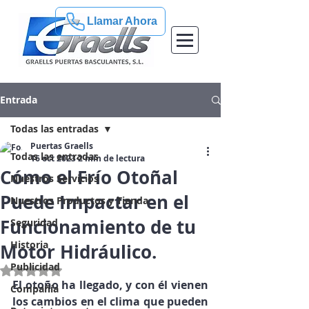
Llamar Ahora
Entrada
Todas las entradas
Puertas Graells
Todas las entradas
16 oct 2023
2 min de lectura
Cómo el Frío Otoñal
Nuestros Servicios
Puede Impactar en el
Nuestros Productos y Tienda
Funcionamiento de tu
Seguridad
Historia
Motor Hidráulico.
Publicidad
Obtuvo NaN de 5 estrellas.
El otoño ha llegado, y con él vienen 
Compañía
los cambios en el clima que pueden 