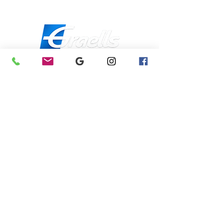
usuari: més seguretat,
garantia de se
control i tranquil·litat
confiança per 
per a les nostres
nostres clients
comunitats.
Direcció
Carrer Galícia,
101- 08223
Terrassa
Barcelona (Espanya)
[Veure Mapa]
Contacte
Tel:
+34 93.783.79.00
Email:
Info@puertasgraells.com
Web:
www.puertasgraells.com
Horari Atenció
al Client
Dilluns a divendres: 7:00 - 15:00
Atenció Telefònica 24h:
Exclusiu
Abonats.