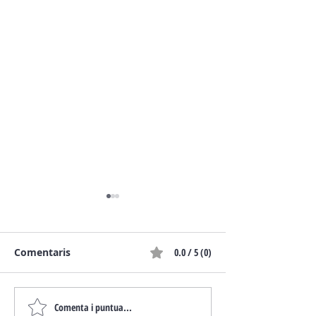
Comentaris
0.0 / 5 (0)
Comenta i puntua...
Comandaments de
Personal identi