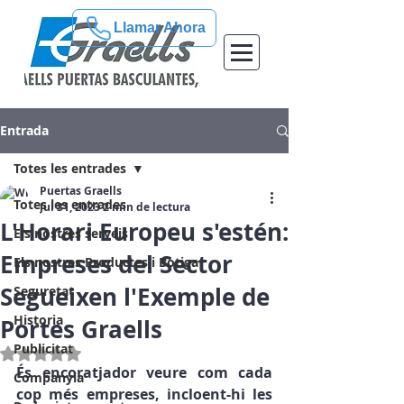
Llamar Ahora
Entrada
Totes les entrades
Puertas Graells
Totes les entrades
Jul 31, 2023
2 min de lectura
L'Horari Europeu s'estén:
Els nostres serveis
Empreses del Sector
Els nostres Productes i Botiga
Segueixen l'Exemple de
Seguretat
Historia
Portes Graells
Publicitat
Puntuat amb NaN de 5 estrelles.
És encoratjador veure com cada 
Companyia
cop més empreses, incloent-hi les 